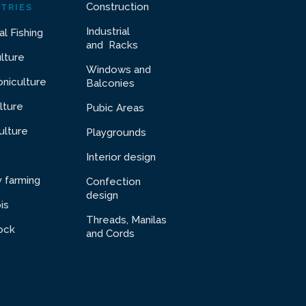
Construction
TRIES
Industrial
al Fishing
and Racks
ulture
Windows and
niculture
Balconies
lture
Pubic Areas
ulture
Playgrounds
Interior design
y farming
Confection
design
is
Threads, Manilas
ock
and Cords