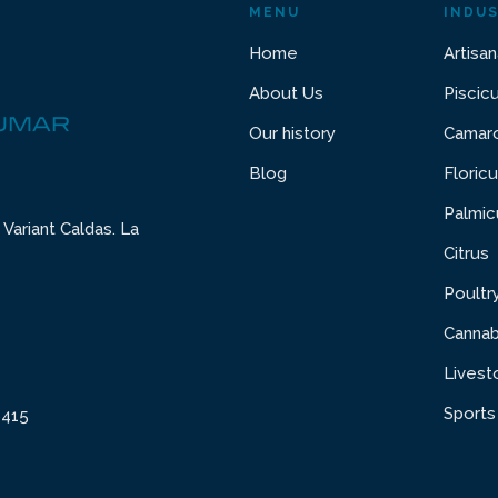
MENU
INDUS
Home
Artisan
About Us
Piscic
DUMAR
Our history
Camaro
Blog
Floricu
Palmic
Variant Caldas. La
Citrus
Poultr
Cannab
Livest
Sports
6415