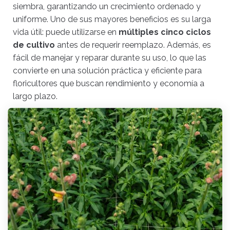
siembra, garantizando un crecimiento ordenado y
uniforme. Uno de sus mayores beneficios es su larga
vida útil: puede utilizarse en
múltiples cinco ciclos
de cultivo
antes de requerir reemplazo. Además, es
fácil de manejar y reparar durante su uso, lo que las
convierte en una solución práctica y eficiente para
floricultores que buscan rendimiento y economía a
largo plazo.