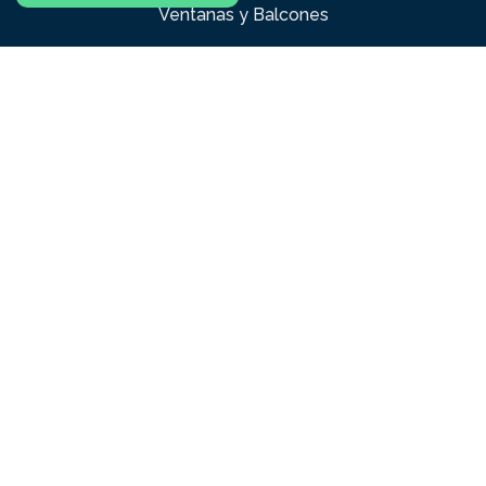
Ventanas y Balcones
Zonas Comunes
Juegos Infantiles
Diseño e interiorismo
Confección y diseño
Hilos y manilas y cordeles