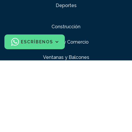
Deportes
Construcción
Industria y Comercio
ESCRÍBENOS
Ventanas y Balcones
Zonas Comunes
Juegos Infantiles
Diseño e interiorismo
Confección y diseño