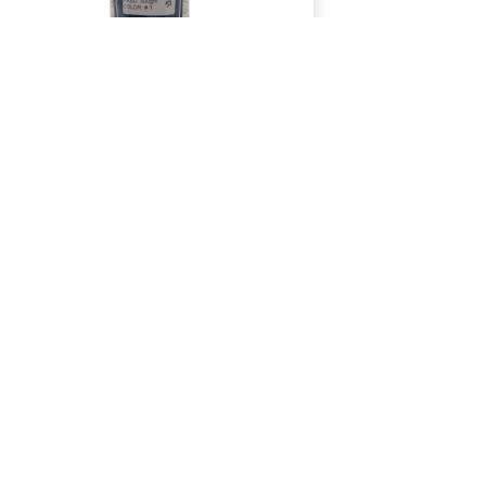
absorben agua y con el cuidado adecuado (almacenados lejos d
ayor resistencia que las cuerdas fabricadas con materiales s
rias como el transporte marítimo, la construcción y la pesca.
 absorben agua.