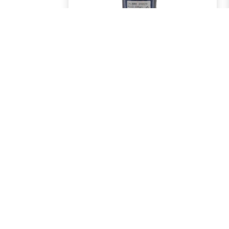
MANILAS
Nuestras manilas son fuertes, fiables, no 
no se pueden. Estas cuerdas ofrecen una m
manila es una excelente opción para indust
Nuestras manilas son fuertes, fiables y no
Nenhum item encontrado.