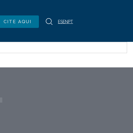
CITE AQUI
ES
EN
PT