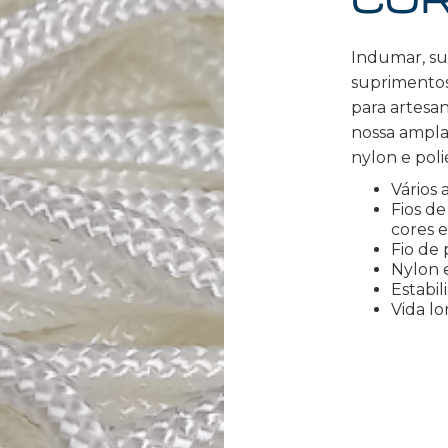
Indumar, sua
suprimentos
para artesan
nossa ampla
nylon e poli
Vários 
Fios d
cores 
Fio de 
Nylon e
Estabil
Vida lo