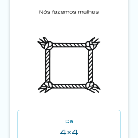
Nós fazemos malhas
De
4×4