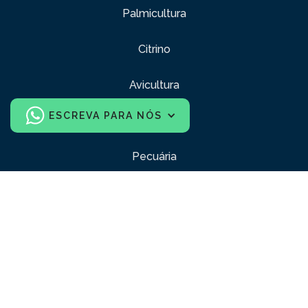
Palmicultura
Citrino
Avicultura
ESCREVA PARA NÓS
Canábis
Pecuária
Esportes
Construção
Indústria e comércio